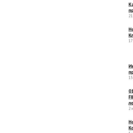
К
п
21
Н
К
17
И
п
15
0
F
л
2 
Н
К