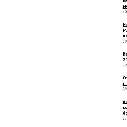
к
F
30
Н
M
п
30
В
2
29
О
г.
29
А
к
б
27