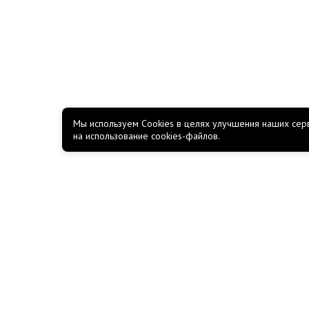
Мы используем Cookies в целях улучшения наших серв
на использование cookies-файлов.
КОМПАНИЯ
О компании
Новости
Акции
Работа в Росско