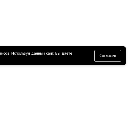
исов.
Используя данный сайт, Вы даёте
согласие
Согласен
СЕРВИС
Доставка
Оплата
Прайс лист