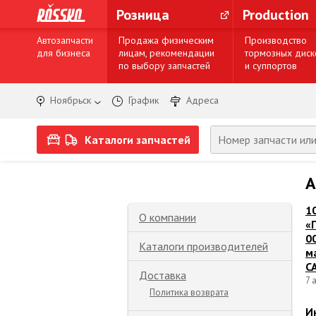
Розница
Production
Автозапчасти
Продажа физическим
Производство
для бизнеса
лицам, рекомендации
тормозных диск
по выбору запчастей
и суппортов
Ноябрьск
График
Адреса
Каталоги запчастей
А
1
О компании
«
0
Каталоги производителей
м
C
Доставка
7 
Политика возврата
И