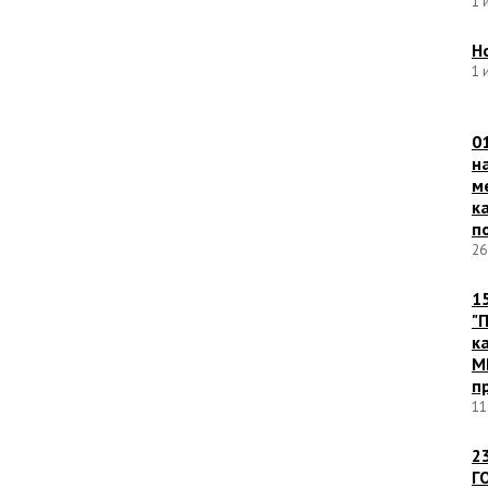
1 
Н
1 
0
н
м
к
п
26
1
"
к
M
п
11
2
Г