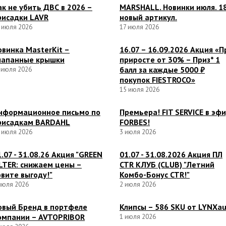
ак не убить ДВС в 2026 –
MARSHALL. Новинки июля. 1
рисадки LAVR
новый артикул.
 июля 2026
17 июля 2026
овинка MasterKit –
16.07 – 16.09.2026 Акция «П
лапанные крышки
приросте от 30% – Приз* 1
балл за каждые 5000 ₽
 июля 2026
покупок FIESTROCO»
15 июля 2026
нформационное письмо по
Премьера! FIT SERVICE в эф
рисадкам BARDAHL
FORBES!
 июля 2026
3 июля 2026
1.07 - 31.08.26 Акция "GREEN
01.07 - 31.08.2026 Акция ПЛ
ILTER: снижаем цены –
CTR КЛУБ (CLUB) "Летний
овите выгоду!"
Комбо-Бонус CTR!"
июля 2026
2 июля 2026
овый Бренд в портфеле
Клипсы – 586 SKU от LYNXa
омпании – AVTOPRIBOR
1 июля 2026