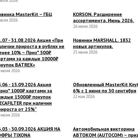
июля 2026
овинка MasterKit – ГБЦ
KORSON. Расширение
ассортимента. Июнь 2026.
июля 2026
26 июня 2026
1.07 - 31.08.2026 Акция «При
Новинки MARSHALL. 1832
аличии прироста в рублях не
новых артикулов.
енее 10% – Приз* 500₽
25 июня 2026
артами за каждые 10000₽
окупок BATREX»
 июня 2026
5.06 - 15.09.2026 Акция
Обновленный MasterKit Клуб
Приз* 1000₽ картами за
6% с 1 июня по 30 сентября
аждые 15000₽ покупок
22 мая 2026
ECAFILTER при наличии
рироста от 25%"
 июня 2026
3.03 - 30.09.2026 АКЦИЯ НА
Автомобильная викторина
ОФРЫ TIXONA
АВТОКОМ (AUTOCOM) – при