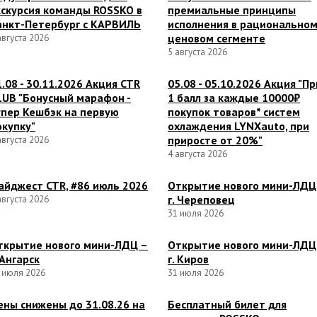
кскурсия команды ROSSKO в
премиальные принципы
анкт-Петербург c КАРВИЛЬ
исполнения в рационально
ценовом сегменте
августа 2026
5 августа 2026
1.08 - 30.11.2026 Акция CTR
05.08 - 05.10.2026 Акция "Пр
LUB "Бонусный марафон -
1 балл за каждые 10000₽
упер Кешбэк на первую
покупок товаров* систем
окупку"
охлаждения LYNXauto, при
приросте от 20%"
августа 2026
4 августа 2026
айджест CTR, #86 июль 2026
Открытие нового мини-ЛДЦ
г. Череповец
августа 2026
31 июля 2026
ткрытие нового мини-ЛДЦ –
Открытие нового мини-ЛДЦ
 Ангарск
г. Киров
 июля 2026
31 июля 2026
ены снижены до 31.08.26 на
Бесплатный билет для