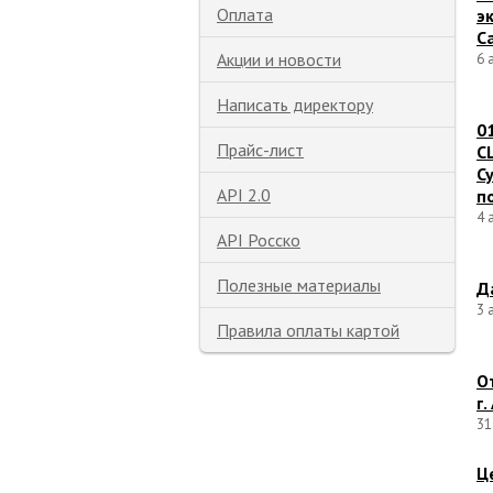
Оплата
э
С
Акции и новости
6 
Написать директору
0
Прайс-лист
C
С
API 2.0
п
4 
API Росско
Полезные материалы
Д
3 
Правила оплаты картой
О
г.
31
Ц