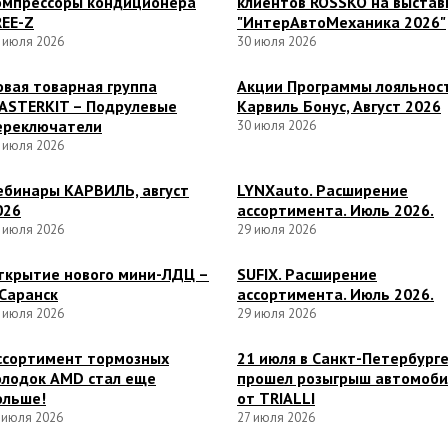
омпрессоры кондиционера
клиентов ROSSKO на выстав
REE-Z
"ИнтерАвтоМеханика 2026"
 июля 2026
30 июля 2026
овая товарная группа
Акции Программы лояльнос
ASTERKIT – Подрулевые
Карвиль Бонус, Август 2026
ереключатели
30 июля 2026
 июля 2026
ебинары КАРВИЛЬ, август
LYNXauto. Расширение
026
ассортимента. Июль 2026.
 июля 2026
29 июля 2026
ткрытие нового мини-ЛДЦ –
SUFIX. Расширение
 Саранск
ассортимента. Июль 2026.
 июля 2026
29 июля 2026
ссортимент тормозных
21 июля в Санкт-Петербург
олодок AMD стал еще
прошел розыгрыш автомоби
ольше!
от TRIALLI
 июля 2026
27 июля 2026