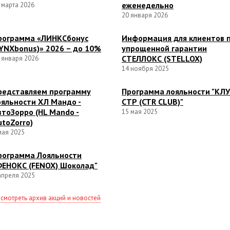
еженедельно
 марта 2026
20 января 2026
рограмма «ЛИНКСбонус
Информация для клиентов 
LYNXbonus)» 2026 – до 10%
упрощенной гарантии
СТЕЛЛОКС (STELLOX)
 января 2026
14 ноября 2025
редставляем программу
Программа лояльности "КЛ
ояльности ХЛ Мандо -
СТР (CTR CLUB)"
втоЗорро (HL Mando -
15 мая 2025
utoZorro)
мая 2025
рограмма Лояльности
ФЕНОКС (FENOX) Шоколад"
апреля 2025
смотреть архив акций и новостей