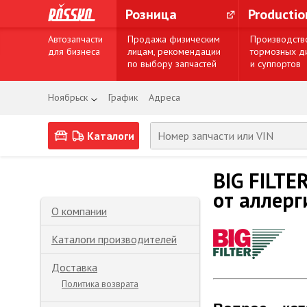
Розница
Producti
Автозапчасти
Продажа физическим
Производств
для бизнеса
лицам, рекомендации
тормозных д
по выбору запчастей
и суппортов
Ноябрьск
График
Адреса
Каталоги
BIG FILTE
от аллерг
О компании
Каталоги производителей
Доставка
Политика возврата