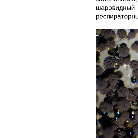
шаровидный 
респираторны