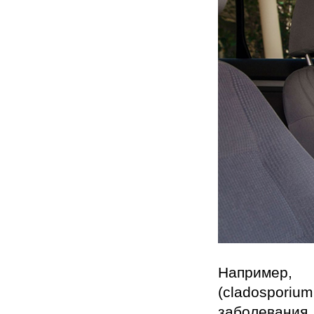
Например, 
(cladospori
заболевания