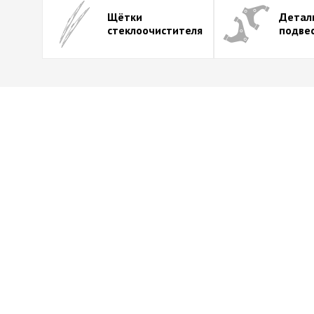
Щётки
Детал
стеклоочистителя
подве