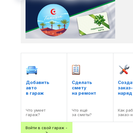
Добавить

Сделать

Создат
авто

смету

заказ-

в гараж
на ремонт
наряд
Что умеет

Что ещё

Как раб
гараж?
за сметы?
заказ-
Войти в свой гараж -
>