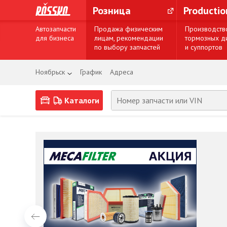
Розница
Producti
Автозапчасти
Продажа физическим
Производств
для бизнеса
лицам, рекомендации
тормозных д
по выбору запчастей
и суппортов
Ноябрьск
График
Адреса
Каталоги