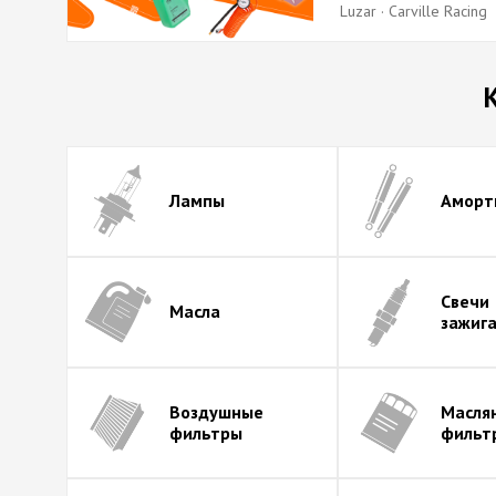
Luzar · Carville Racing
Лампы
Аморт
Свечи
Масла
зажиг
Воздушные
Масля
фильтры
фильт