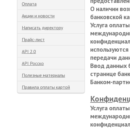
предоставлен
Оплата
О наличии во
Акции и новости
банковской ка
Услуга оплаты
Написать директору
международны
Прайс-лист
конфиденциал
используются
API 2.0
передачи дан
API Росско
Ввод данных 
странице банк
Полезные материалы
Банком-парт
Правила оплаты картой
Конфиденц
Услуга оплаты
международны
конфиденциал