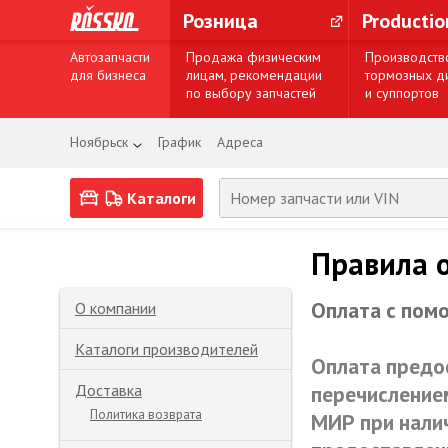
Розница
Producti
Автозапчасти
Продажа физическим
Производств
для бизнеса
лицам, рекомендации
тормозных д
по выбору запчастей
и суппортов
Ноябрьск
График
Адреса
Каталоги
Правила 
Оплата с пом
О компании
Каталоги производителей
Оплата предо
Доставка
перечисление
Политика возврата
МИР
при нали