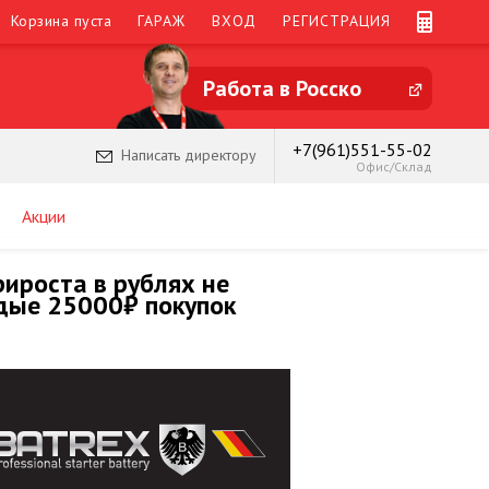
Корзина пуста
ГАРАЖ
ВХОД
РЕГИСТРАЦИЯ
Работа в Росско
+7(961)551-55-02
Написать директору
Офис/Склад
Акции
рироста в рублях не
дые 25000₽ покупок