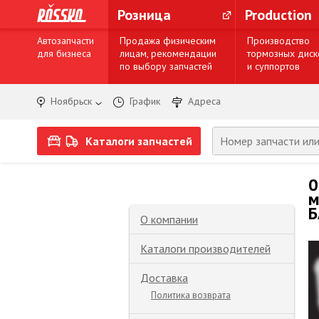
Розница
Production
Автозапчасти
Продажа физическим
Производство
для бизнеса
лицам, рекомендации
тормозных диск
по выбору запчастей
и суппортов
Ноябрьск
График
Адреса
Каталоги запчастей
0
м
Б
О компании
Каталоги производителей
Доставка
Политика возврата