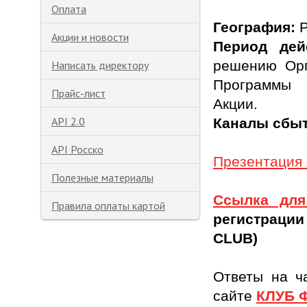
Оплата
География:
Акции и новости
Период дей
решению Орг
Написать директору
Программы 
Прайс-лист
Акции.
API 2.0
Каналы сбы
API Росско
Презентация 
Полезные материалы
Cсылка дл
Правила оплаты картой
регистраци
CLUB)
Ответы на ч
сайте
КЛУБ 