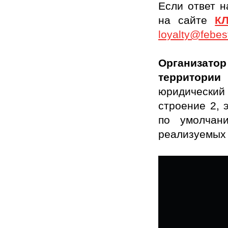
Если ответ н
на сайте
К
loyalty@febes
Организат
территории
юридический 
строение 2, 
по умолчан
реализуемых 