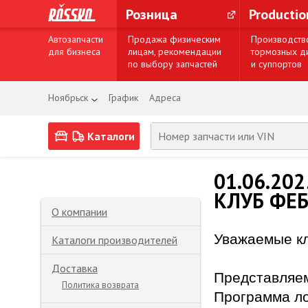
Розница
Producti
Автозапчасти
Продажа физическим
Производств
для бизнеса
лицам, рекомендации
тормозных д
по выбору запчастей
и суппортов
Ноябрьск
График
Адреса
Каталоги
01.06.202
КЛУБ ФЕБ
О компании
Уважаемые к
Каталоги производителей
Доставка
Представля
Политика возврата
Программа л