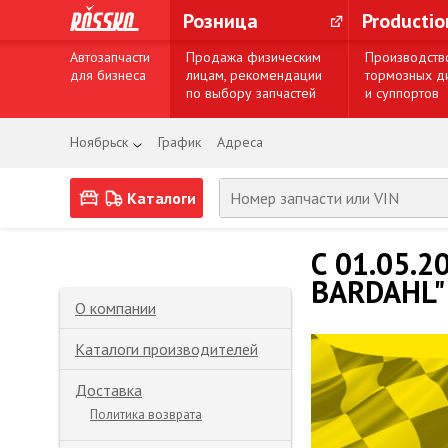
Розница
Producti
Автозапчасти
Продажа физическим
Производств
для бизнеса
лицам, рекомендации
тормозных д
по выбору запчастей
и суппортов
Ноябрьск
График
Адреса
Каталоги
С 01.05.2
BARDAHL"
О компании
Каталоги производителей
Доставка
Политика возврата