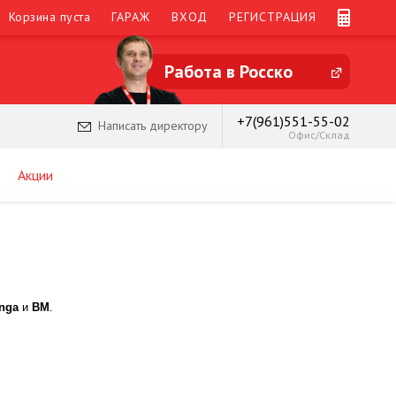
Корзина пуста
ГАРАЖ
ВХОД
РЕГИСТРАЦИЯ
Работа в Росско
+7(961)551-55-02
Написать директору
Офис/Склад
Акции
enga
и
BM
.