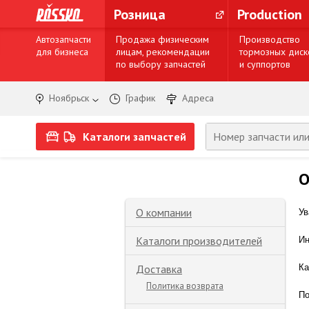
Розница
Production
Автозапчасти
Продажа физическим
Производство
для бизнеса
лицам, рекомендации
тормозных диск
по выбору запчастей
и суппортов
Ноябрьск
График
Адреса
Каталоги запчастей
О
О компании
Ув
Каталоги производителей
Ин
Доставка
Ка
Политика возврата
По