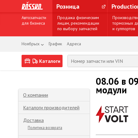
Розница
Producti
Автозапчасти
Продажа физическим
Производств
для бизнеса
лицам, рекомендации
тормозных д
по выбору запчастей
и суппортов
Ноябрьск
График
Адреса
Каталоги
08.06 в 0
модули
О компании
Каталоги производителей
Доставка
Политика возврата