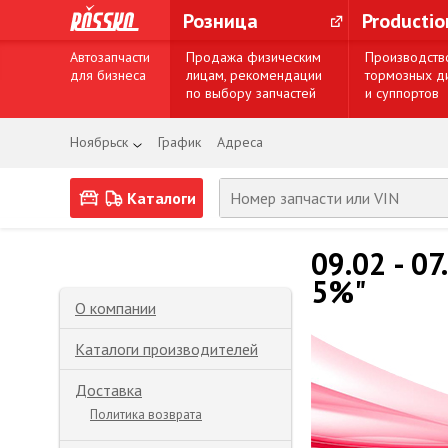
Розница
Producti
Автозапчасти
Продажа физическим
Производств
для бизнеса
лицам, рекомендации
тормозных д
по выбору запчастей
и суппортов
Ноябрьск
График
Адреса
Каталоги
09.02 - 0
5%"
О компании
Каталоги производителей
Доставка
Политика возврата