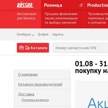
Розница
Producti
Автозапчасти
Продажа физическим
Производств
для бизнеса
лицам, рекомендации
тормозных д
по выбору запчастей
и суппортов
Ноябрьск
График
Адреса
Каталоги
01.08 - 3
покупку н
О компании
Каталоги производителей
Доставка
Политика возврата