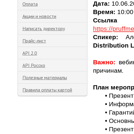
Дата:
10.06.2
Оплата
Время:
10:00
Акции и новости
Ссы
https://pruff
Написать директору
Спикер:
Але
Прайс-лист
Distribution
API 2.0
Важно:
вебин
API Росско
причинам.
Полезные материалы
План меропр
Правила оплаты картой
• Презен
• Информ
• Гаранти
• Основн
• Презен