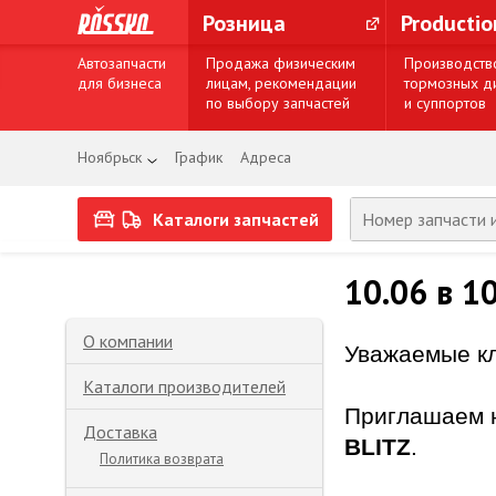
Розница
Producti
Автозапчасти
Продажа физическим
Производств
для бизнеса
лицам, рекомендации
тормозных д
по выбору запчастей
и суппортов
Ноябрьск
График
Адреса
Каталоги запчастей
10.06 в 1
О компании
Уважаемые к
Каталоги производителей
Приглашаем 
Доставка
BLITZ
.
Политика возврата