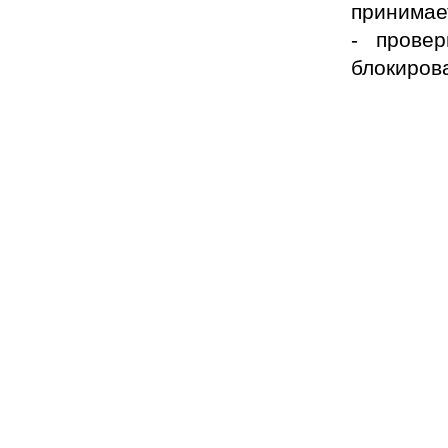
принимае
- прове
блокирова