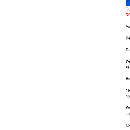
Об
R
Ак
Пе
Ге
У
яв
Не
*Т
пр
У
со
С