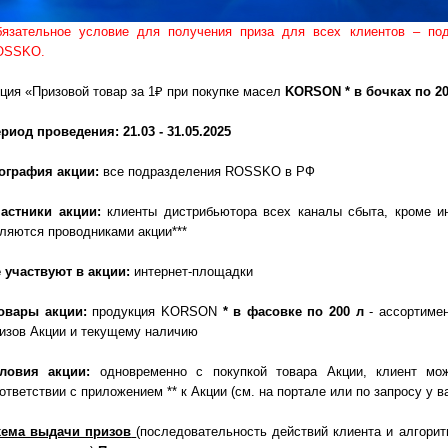
язательное условие для получения приза для всех клиентов – под
OSSKO.
ция «Призовой товар за 1₽ при покупке
масел
KORSON
* в бочках по
2
риод проведения: 21.03 - 31.05.2025
ография акции:
все подразделения ROSSKO в РФ
частники акции:
клиенты
дистрибьютора
всех каналы сбыта, кроме и
ляются проводниками акции***
 участвуют в акции:
интернет-площадки
овары акции:
продукция
KORSON
* в фасовке по 200 л
- ассортимен
изов Акции и текущему наличию
словия акции:
одновременно с покупкой товара Акции, клиент мо
ответствии с приложением ** к Акции (см. на портале или по запросу у
хема выдачи призов
(последовательность действий клиента и алгори