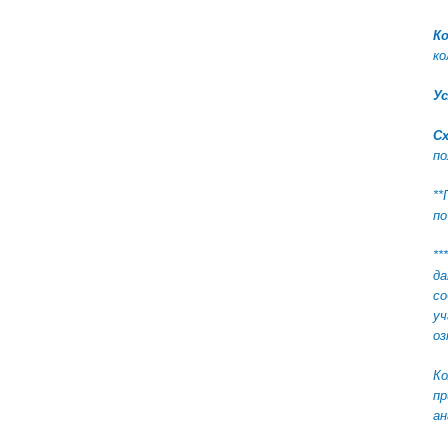
К
ко
Ус
С
по
**
по
***
да
с
уч
оз
Ко
пр
ан