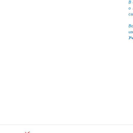
В 
о 
са
Во
из
Уч