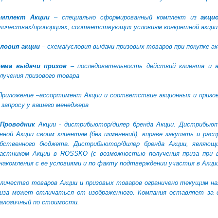
омплект Акции
– специально сформированный комплект из
акци
личествах/пропорциях, соответствующих условиям конкретной акции
ловия акции
– схема/условия выдачи призовых товаров при покупке а
хема выдачи призов
– последовательность действий клиента и 
лучения призового товара
Приложение –ассортимент Акции и соответствие акционных и призовы
 запросу у вашего менеджера
Проводник
Акции - дистрибьютор/дилер бренда Акции. Дистрибьют
нной Акции своим клиентам (без изменений), вправе закупать и рас
обственного бюджета. Дистрибьютор/дилер бренда Акции, явля
астником Акции в ROSSKO (с возможностью получения приза при в
накомления с ее условиями и по факту подтверждении участия в Акц
личество товаров Акции и призовых товаров ограничено текущим на
иза может отличаться от изображенного. Компания оставляет за с
алогичный по стоимости.