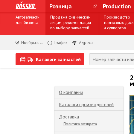
Розница
Production
Автозапчасти
Продажа физическим
Производство
для бизнеса
лицам, рекомендации
тормозных диск
по выбору запчастей
и суппортов
Ноябрьск
График
Адреса
Каталоги запчастей
2
м
О компании
Каталоги производителей
Доставка
Политика возврата