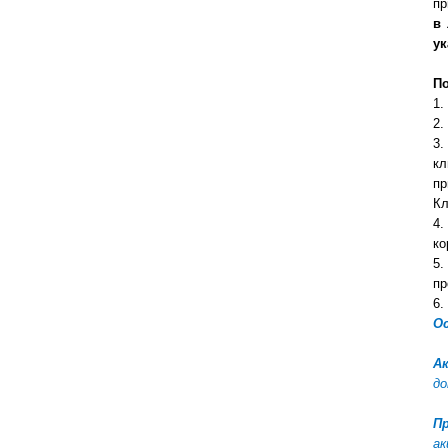
пр
в 
ук
По
1.
2.
3.
кл
пр
Кл
4.
ко
5.
пр
6.
О
А
до
П
ак