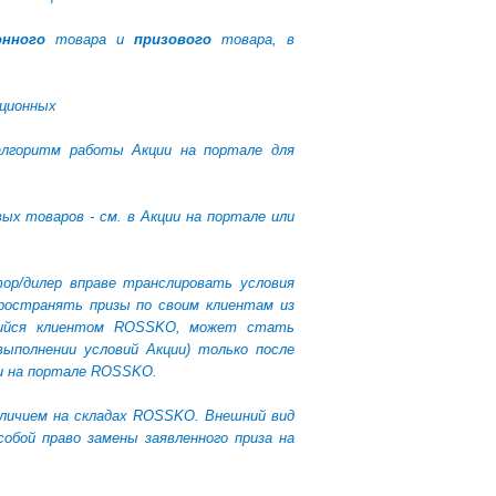
онного
товара и
призового
товара, в
кционных
алгоритм работы Акции на портале для
х товаров - см. в Акции на портале или
ор/дилер вправе транслировать условия
пространять призы по своим клиентам из
ющийся клиентом ROSSKO, может стать
ыполнении условий Акции) только после
ии на портале ROSSKO.
личием на складах
ROSSKO
. Внешний вид
обой право замены заявленного приза на