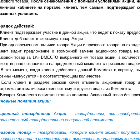
изового товара)
После ознакомления с полными условиями акции, на
личном кабинете на портале, клиент, тем самым, подтверждает с
азанных условиях.
рядок действий:
 Клиент подтверждает участие в данной акции, что ведет к показу пред
 Клиент добавляет в «корзину» товар Акции
 При одновременном наличии товара Акции и призового товара на складе,
иент видит предложение о возможной замене акционного товара на
изовой товар за 1₽» ВМЕСТО выбранного им товара акции, в количест
иент вправе согласиться на предложенный комплект с призовым товаром
 В тот момент, когда клиент добавляет данный Комплект в корзину, 
рзины «минусуется» в соответствующем количестве
 Если клиент в разделе заказов хочет отменить акционный товар и
ограмма автоматически отменяет ему и другие товары из Комплекта
 Возврат Комплекта возможен только целиком. Акционный товар без приз
сновные понятия акции:
кционный товар/товар Акции
– товар/товары, при приобрете
полнительный товар/товары по специальной стоимости
ризовой товар
– товар/товары, которые клиент может получить 
ционного товара, в соответствии с выполненными условиями конкрет