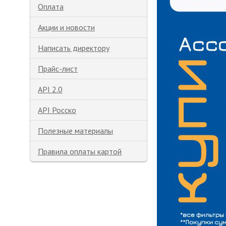
Оплата
Акции и новости
Написать директору
Прайс-лист
API 2.0
API Росско
Полезные материалы
Правила оплаты картой