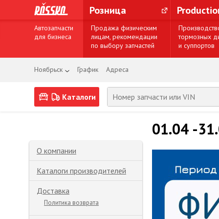
Розница
Producti
Автозапчасти
Продажа физическим
Производств
для бизнеса
лицам, рекомендации
тормозных д
по выбору запчастей
и суппортов
Ноябрьск
График
Адреса
Каталоги
01.04 -31
О компании
Каталоги производителей
Доставка
Политика возврата