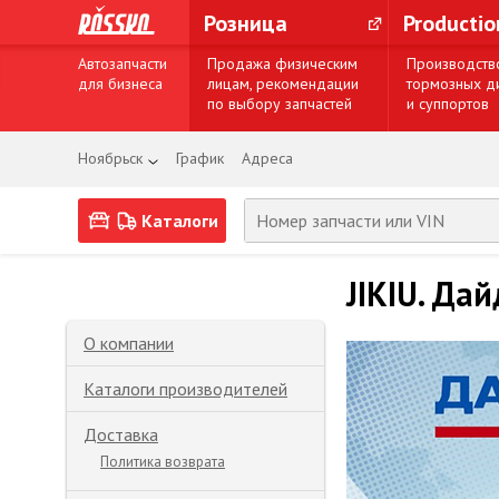
Розница
Producti
Автозапчасти
Продажа физическим
Производств
для бизнеса
лицам, рекомендации
тормозных д
по выбору запчастей
и суппортов
Ноябрьск
График
Адреса
Каталоги
JIKIU. Дай
О компании
Каталоги производителей
Доставка
Политика возврата