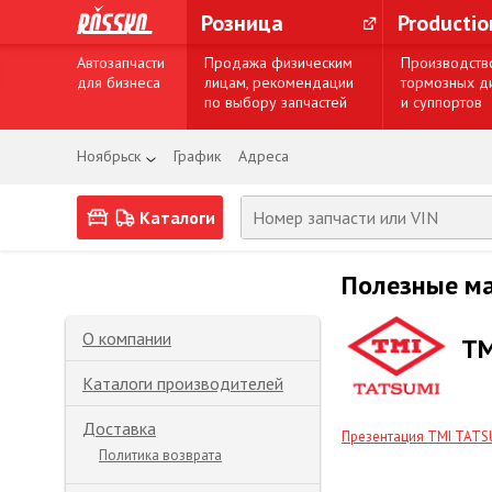
Розница
Producti
Автозапчасти
Продажа физическим
Производств
для бизнеса
лицам, рекомендации
тормозных д
по выбору запчастей
и суппортов
Ноябрьск
График
Адреса
Каталоги
Полезные м
О компании
TM
Каталоги производителей
Доставка
Презентация TMI TATS
Политика возврата