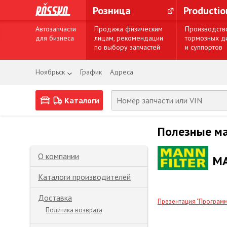
Розница
Producti
Автозапчасти
Продажа физическим
Производств
для бизнеса
лицам, рекомендации
тормозных д
по выбору запчастей
и суппортов
Ноябрьск
График
Адреса
Каталоги
Полезные м
О компании
MA
Каталоги производителей
Доставка
Презентация "Программ
Политика возврата